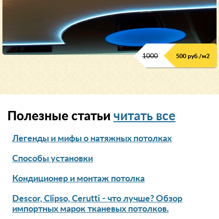
1000
500 руб./м2
Полезные статьи
читать все
Легенды и мифы о натяжных потолках
Способы установки
Кондиционер и монтаж потолка
Descor, Clipso, Cerutti - что лучше? Обзор
импортных марок тканевых потолков.