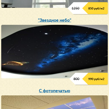
1250
850 руб/м
2
"Звездное небо"
800
990 руб/м
2
С фотопечатью