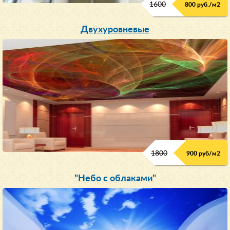
1600
800 руб./м2
Двухуровневые
1800
900 руб/м
2
"Небо с облаками"