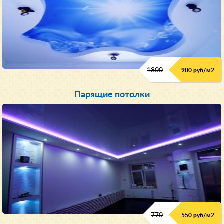
1800
900 руб/м
2
Парящие потолки
770
550 руб/м
2