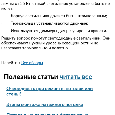
8 (964) 764-**-*8
лампы от 35 Вт в такой светильник установлены быть не
могут;
91615***12
· Корпус светильника должен быть штампованным;
+792628***88
· Термокольца устанавливаются двойные;
849974***17
· Используются диммеры для регулировки яркости.
+7 (926) 940-**-*7
Решить вопрос помогут светодиодные светильники. Они
обеспечивают нужный уровень освещенности и не
896399***00
нагревают термокольцо и полотно.
849556***72
Перейти »
Все обзоры
Полезные статьи
читать все
Очередность при ремонте: потолок или
стены?
Этапы монтажа натяжного потолка