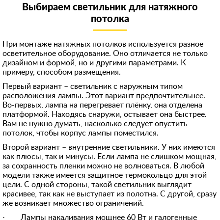
Выбираем светильник для натяжного
8 (916) 740-**-*1
Скрыть
потолка
898522***68
90674***78
При монтаже натяжных потолков используется разное
осветительное оборудование. Оно отличается не только
892532***70
дизайном и формой, но и другими параметрами. К
примеру, способом размещения.
+7 (926) 586-**-*3
Первый вариант – светильник с наружным типом
8 (962) 966-**-*7
расположения лампы. Этот вариант предпочтительнее.
Во-первых, лампа на перегревает плёнку, она отделена
899984***13
платформой. Находясь снаружи, остывает она быстрее.
Вам не нужно думать, насколько следует опустить
+791754***74
потолок, чтобы корпус лампы поместился.
+791628***10
Второй вариант – внутренние светильники. У них имеются
как плюсы, так и минусы. Если лампа не слишком мощная,
896851***98
за сохранность пленки можно не волноваться. В любой
+796715***87
модели также имеется защитное термокольцо для этой
цели. С одной стороны, такой светильник выглядит
98531***92
красивее, так как не выступает из полотна. С другой, сразу
же возникает множество ограничений.
8 (964) 290-**-*3
· Лампы накаливания мощнее 60 Вт и галогенные