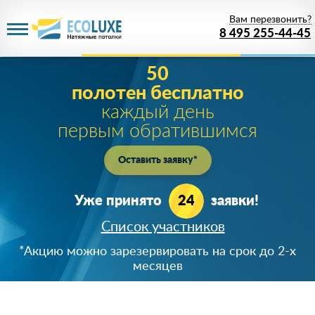
Вам перезвонить?
8 495 255-44-45
50
полотен бесплатно
каждый день
первым обратившимся
Оставить заявку*
Уже принято
24
заявки!
Список участников
+7 (919) 723-**-*5
*Акцию можно зарезервировать на срок до 2-х
890366***24
месяцев
8 (926) 64*-43-65
+7 (920) 824-**-*4