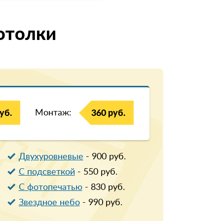
отолки
Монтаж:
уб.
360 руб.
Двухуровневые
-
900
руб.
С подсветкой
-
550
руб.
С фотопечатью
-
830
руб.
Звездное небо
-
990
руб.