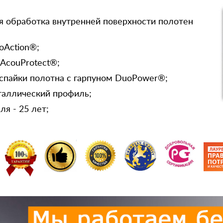
я обработка внутренней поверхности полотен
oAction®;
 AcouProtect®;
спайки полотна с гарпуном DuoPower®;
таллический профиль;
я - 25 лет;