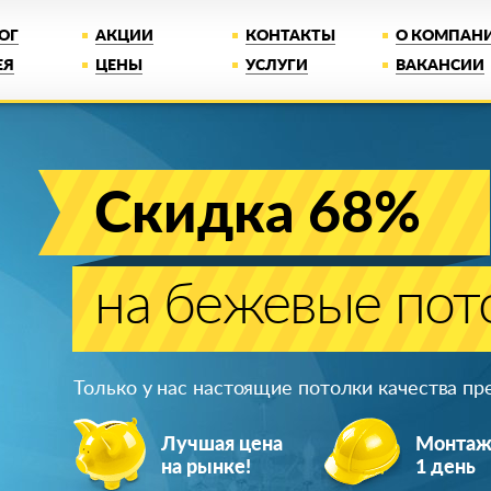
ОГ
АКЦИИ
КОНТАКТЫ
О КОМПАН
ЕЯ
ЦЕНЫ
УСЛУГИ
ВАКАНСИИ
Скидка 68%
на бежевые пот
Только у нас настоящие потолки качества п
Лучшая цена
Монта
на рынке!
1 день