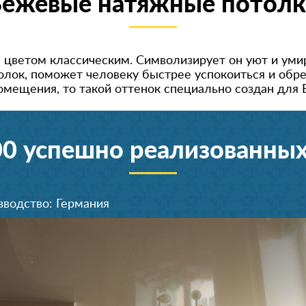
ежевые натяжные потол
я цветом классическим. Символизирует он уют и уми
лок, поможет человеку быстрее успокоиться и обре
мещения, то такой оттенок специально создан для 
00 успешно реализованных
зводство: Германия
Производство: Германия
Производство: Германия