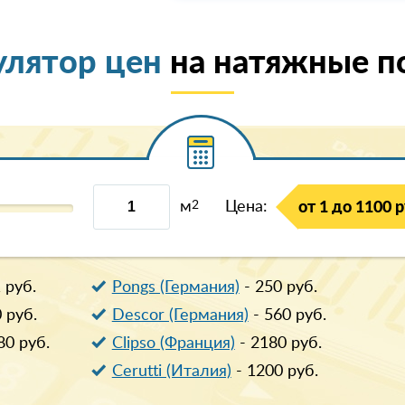
улятор цен
на натяжные п
м
2
Цена:
от 1 до 1100 р
1
руб.
Pongs (Германия)
-
250
руб.
0
руб.
Descor (Германия)
-
560
руб.
80
руб.
Clipso (Франция)
-
2180
руб.
Cerutti (Италия)
-
1200
руб.