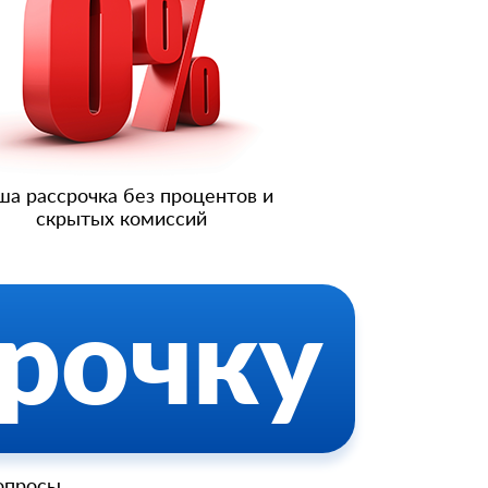
98531***92
8 (964) 290-**-*3
8 (964) 764-**-*8
91615***12
+792628***88
а рассрочка без процентов и
849974***17
скрытых комиссий
+7 (926) 940-**-*7
896399***00
срочку
849556***72
опросы,