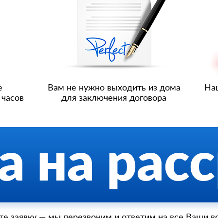
е
Вам не нужно выходить из дома
Наш
 часов
для заключения договора
а на рас
те заявку — мы перезвоним и ответим на все Ваши в