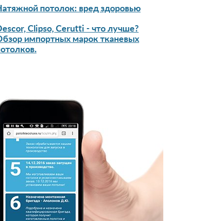
Натяжной потолок: вред здоровью
escor, Clipso, Cerutti - что лучше?
Обзор импортных марок тканевых
потолков.