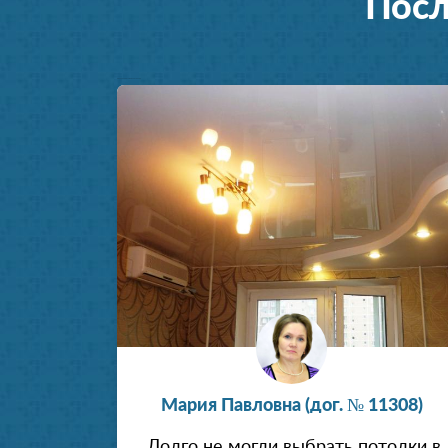
Посл
Установка натяжных потолков
Мария Павловна (дог. № 11308)
Долго не могли выбрать потолки в