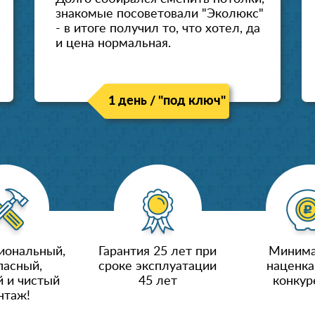
знакомые посоветовали "Эколюкс"
- в итоге получил то, что хотел, да
и цена нормальная.
1 день / "под ключ"
иональный,
Гарантия 25 лет при
Минима
пасный,
сроке эксплуатации
наценка
 и чистый
45 лет
конкур
нтаж!