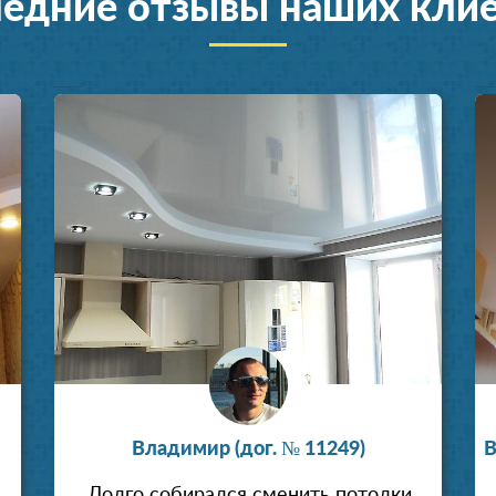
едние отзывы наших кли
Установка натяжных потолков
Установка натяжных п
Владимир (дог. № 11249)
В
Долго собирался сменить потолки,