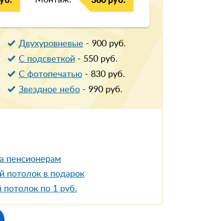
Монтаж:
уб.
360 руб.
Двухуровневые
-
900
руб.
С подсветкой
-
550
руб.
С фотопечатью
-
830
руб.
Звездное небо
-
990
руб.
а пенсионерам
й потолок в подарок
 потолок по 1 руб.