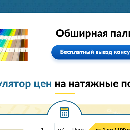
Обширная пали
Бесплатный выезд консу
улятор цен
на натяжные п
2