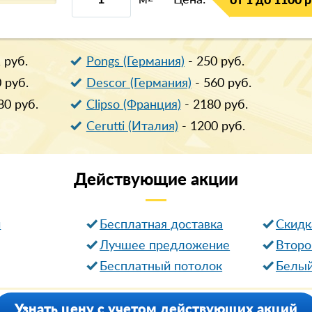
м
Цена:
от 1 до 1100 р
1
руб.
Pongs (Германия)
-
250
руб.
0
руб.
Descor (Германия)
-
560
руб.
80
руб.
Clipso (Франция)
-
2180
руб.
Cerutti (Италия)
-
1200
руб.
Действующие
акции
и
Бесплатная доставка
Cкидк
Лучшее предложение
Второ
Бесплатный потолок
Белый
Узнать цену с учетом действующих акций