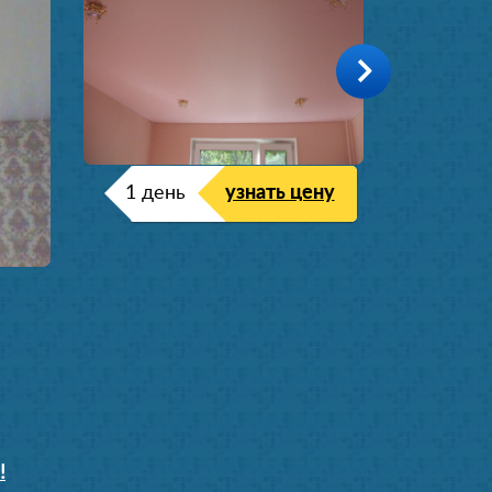
1 день
узнать цену
!