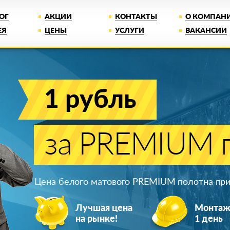
ОГ
АКЦИИ
КОНТАКТЫ
О КОМПАН
ЕЯ
ЦЕНЫ
УСЛУГИ
ВАКАНСИИ
1 рубль
за PREMIUM п
Цена белого матового PREMIUM полотна при 
Лучшая цена
Монта
на рынке!
1 день