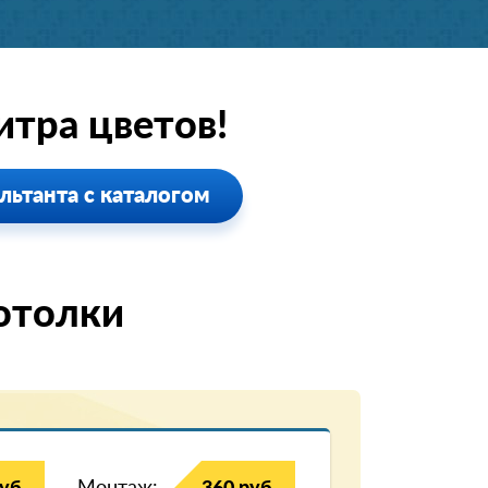
тра цветов!
льтанта с каталогом
отолки