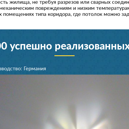
ть жилища, не требуя разрезов или сварных соедин
 механическим повреждениям и низким температурам
х помещениях типа коридора, где потолок можно з
00 успешно реализованных
зводство: Германия
Производство: Германия
Производство: Германия
Производство: Германия