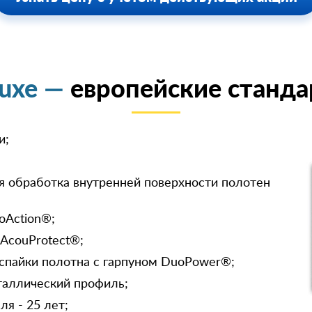
luxe —
европейские станда
и;
я обработка внутренней поверхности полотен
oAction®;
 AcouProtect®;
спайки полотна с гарпуном DuoPower®;
таллический профиль;
я - 25 лет;