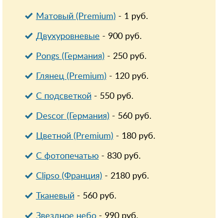
Матовый (Premium)
-
1
руб.
Двухуровневые
-
900
руб.
Pongs (Германия)
-
250
руб.
Глянец (Premium)
-
120
руб.
С подсветкой
-
550
руб.
Descor (Германия)
-
560
руб.
Цветной (Premium)
-
180
руб.
С фотопечатью
-
830
руб.
Clipso (Франция)
-
2180
руб.
Тканевый
-
560
руб.
Звездное небо
-
990
руб.