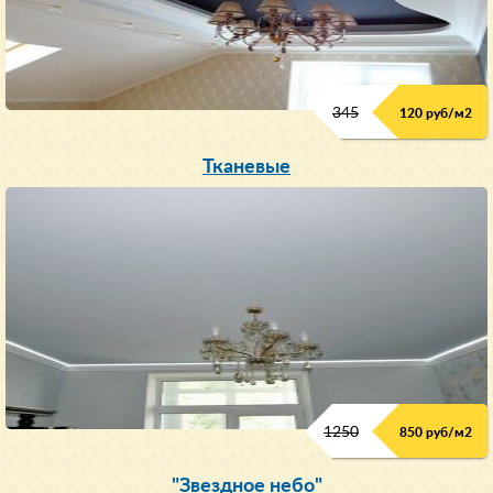
345
120 руб/м
2
Тканевые
1250
850 руб/м
2
"Звездное небо"