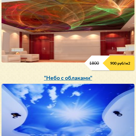
1800
900 руб/м
2
"Небо с облаками"