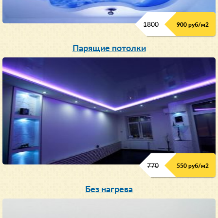
1800
900 руб/м
2
Парящие потолки
770
550 руб/м
2
Без нагрева