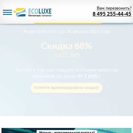
Вам перезвонить?
8 495 255-44-45
Акция действует
до 08 августа 2026 года
Скидка 68%
на В зал
Только у нас настоящие потолки качества
премиум по цене
от 1 руб.
!
Успейте зарезервировать скидку!