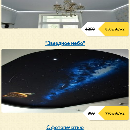
1250
850 руб/м
2
"Звездное небо"
800
990 руб/м
2
С фотопечатью