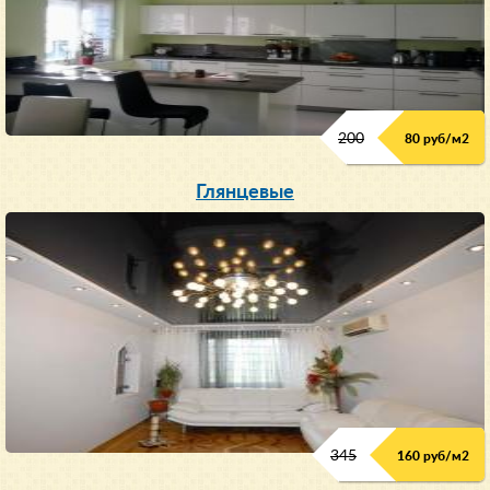
200
80 руб/м
2
Глянцевые
345
160 руб/м
2