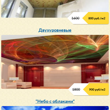
1600
800 руб./м2
Двухуровневые
1800
900 руб/м
2
"Небо с облаками"