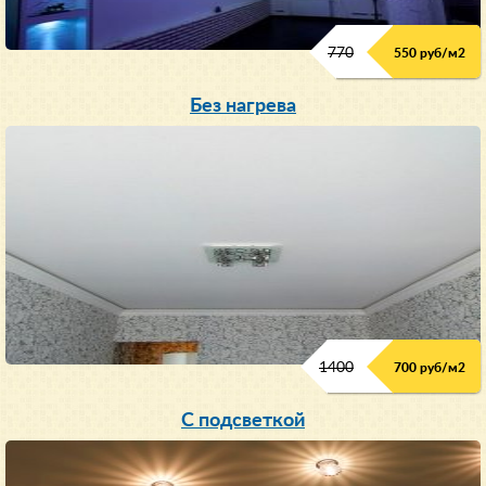
770
550 руб/м
2
Без нагрева
1400
700 руб/м2
С подсветкой