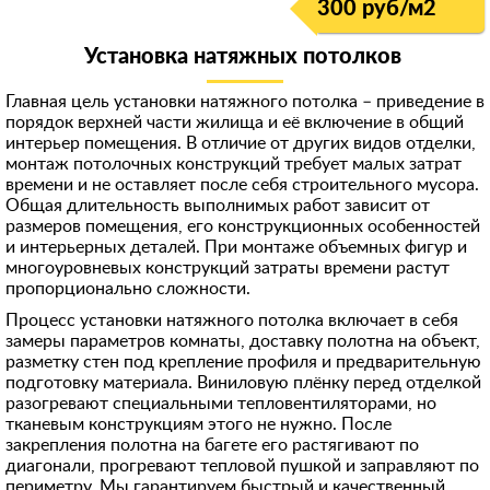
300 руб/м
2
8 (916) 740-**-*1
Скрыть
Установка натяжных потолков
898522***68
90674***78
Главная цель установки натяжного потолка – приведение в
порядок верхней части жилища и её включение в общий
892532***70
интерьер помещения. В отличие от других видов отделки,
монтаж потолочных конструкций требует малых затрат
+7 (926) 586-**-*3
времени и не оставляет после себя строительного мусора.
Общая длительность выполнимых работ зависит от
8 (962) 966-**-*7
размеров помещения, его конструкционных особенностей
899984***13
и интерьерных деталей. При монтаже объемных фигур и
многоуровневых конструкций затраты времени растут
+791754***74
пропорционально сложности.
+791628***10
Процесс установки натяжного потолка включает в себя
замеры параметров комнаты, доставку полотна на объект,
896851***98
разметку стен под крепление профиля и предварительную
подготовку материала. Виниловую плёнку перед отделкой
+796715***87
разогревают специальными тепловентиляторами, но
98531***92
тканевым конструкциям этого не нужно. После
закрепления полотна на багете его растягивают по
8 (964) 290-**-*3
диагонали, прогревают тепловой пушкой и заправляют по
периметру. Мы гарантируем быстрый и качественный