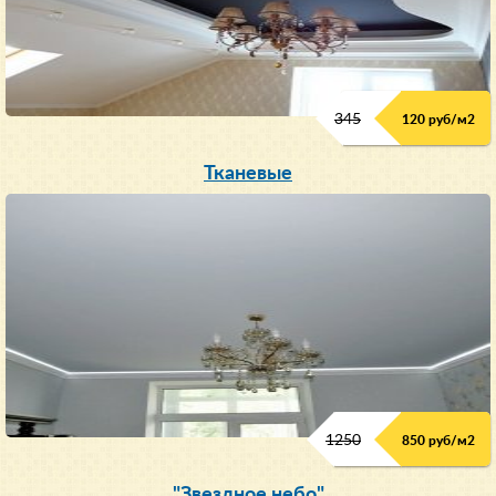
345
120 руб/м
2
Тканевые
1250
850 руб/м
2
"Звездное небо"