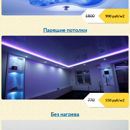
1800
900 руб/м
2
Парящие потолки
770
550 руб/м
2
Без нагрева