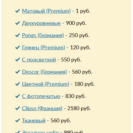
Матовый (Premium)
-
1
руб.
Двухуровневые
-
900
руб.
Pongs (Германия)
-
250
руб.
Глянец (Premium)
-
120
руб.
С подсветкой
-
550
руб.
Descor (Германия)
-
560
руб.
Цветной (Premium)
-
180
руб.
С фотопечатью
-
830
руб.
Clipso (Франция)
-
2180
руб.
Тканевый
-
560
руб.