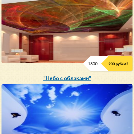
1800
900 руб/м
2
"Небо с облаками"