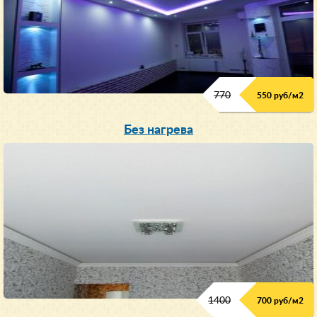
770
550 руб/м
2
Без нагрева
1400
700 руб/м2