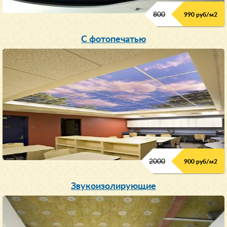
800
990 руб/м
2
С фотопечатью
2000
900 руб/м
2
Звукоизолирующие