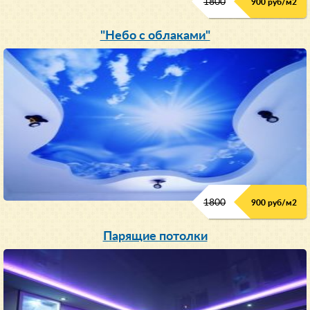
1800
900 руб/м
2
"Небо с облаками"
1800
900 руб/м
2
Парящие потолки