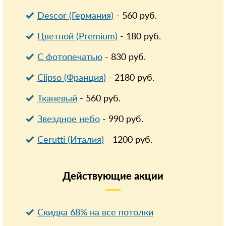
Descor (Германия)
-
560
руб.
Цветной (Premium)
-
180
руб.
С фотопечатью
-
830
руб.
Clipso (Франция)
-
2180
руб.
Тканевый
-
560
руб.
Звездное небо
-
990
руб.
Cerutti (Италия)
-
1200
руб.
Действующие
акции
Скидка 68% на все потолки