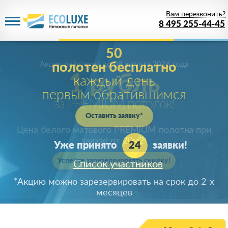
Вам перезвонить?
8 495 255-44-45
Акция действует
до 08 августа 2026 года
1 рубль
за PREMIUM потолок!
Цена белого матового PREMIUM полотна при
заказе от 20м
2
!
Успейте зарезервировать скидку!