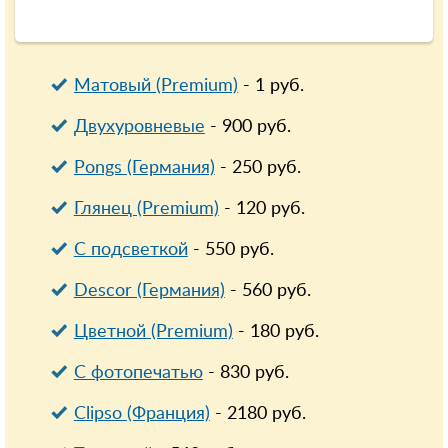
Матовый (Premium)
-
1
руб.
Двухуровневые
-
900
руб.
Pongs (Германия)
-
250
руб.
Глянец (Premium)
-
120
руб.
С подсветкой
-
550
руб.
Descor (Германия)
-
560
руб.
Цветной (Premium)
-
180
руб.
С фотопечатью
-
830
руб.
Clipso (Франция)
-
2180
руб.