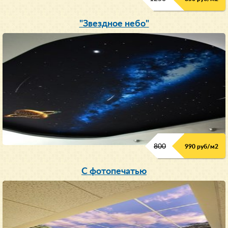
"Звездное небо"
800
990 руб/м
2
С фотопечатью