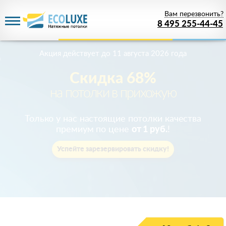
Вам перезвонить?
8 495 255-44-45
Акция действует
до 11 августа 2026 года
Скидка 68%
на потолки в прихожую
Только у нас настоящие потолки качества
премиум по цене
от 1 руб.
!
Успейте зарезервировать скидку!