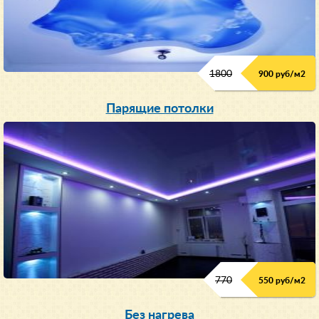
1800
900 руб/м
2
Парящие потолки
770
550 руб/м
2
Без нагрева