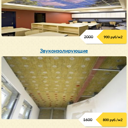
2000
900 руб/м
2
Звукоизолирующие
1600
800 руб./м2