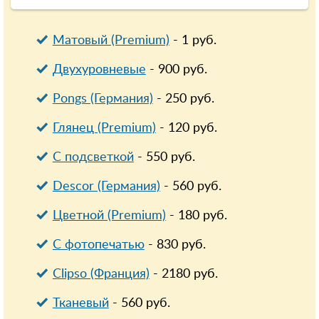
Матовый (Premium)
-
1
руб.
Двухуровневые
-
900
руб.
Pongs (Германия)
-
250
руб.
Глянец (Premium)
-
120
руб.
С подсветкой
-
550
руб.
Descor (Германия)
-
560
руб.
Цветной (Premium)
-
180
руб.
С фотопечатью
-
830
руб.
Clipso (Франция)
-
2180
руб.
Тканевый
-
560
руб.