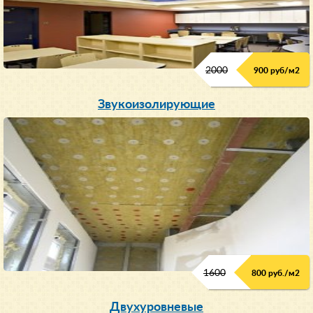
2000
900 руб/м
2
Звукоизолирующие
1600
800 руб./м2
Двухуровневые