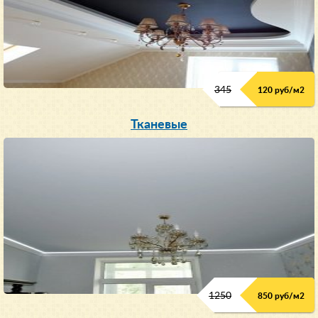
345
120 руб/м
2
Тканевые
1250
850 руб/м
2