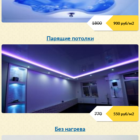
1800
900 руб/м
2
Парящие потолки
770
550 руб/м
2
Без нагрева