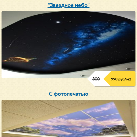
"Звездное небо"
800
990 руб/м
2
С фотопечатью