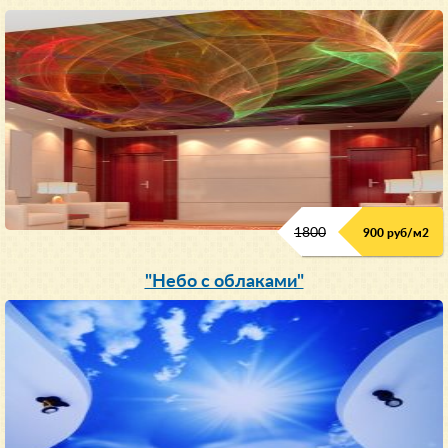
1800
900 руб/м
2
"Небо с облаками"