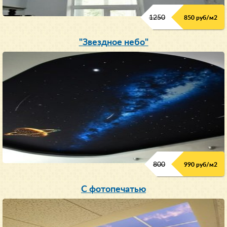
1250
850 руб/м
2
"Звездное небо"
800
990 руб/м
2
С фотопечатью