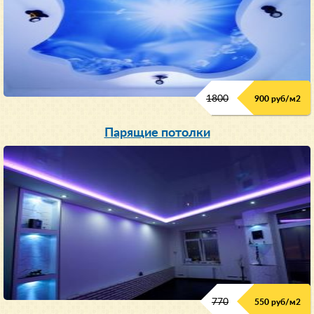
1800
900 руб/м
2
Парящие потолки
770
550 руб/м
2