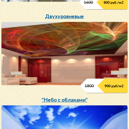
1600
800 руб./м2
Двухуровневые
1800
900 руб/м
2
"Небо с облаками"