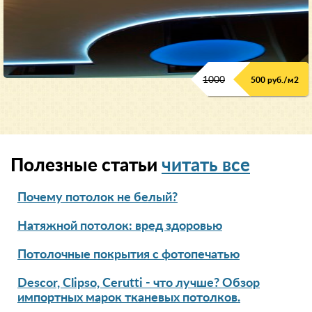
1000
500 руб./м2
Полезные статьи
читать все
Почему потолок не белый?
Натяжной потолок: вред здоровью
Потолочные покрытия с фотопечатью
Descor, Clipso, Cerutti - что лучше? Обзор
импортных марок тканевых потолков.