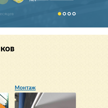
890366***24
8 (926) 64*-43-65
месяцев
+7 (920) 824-**-*4
8 (916) 740-**-*1
898522***68
90674***78
ков
Скрыть
892532***70
+7 (926) 586-**-*3
8 (962) 966-**-*7
899984***13
+791754***74
Монтаж
+791628***10
896851***98
+796715***87