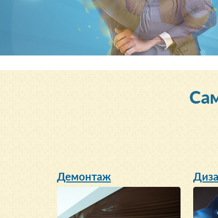
Cа
Демонтаж
Диза