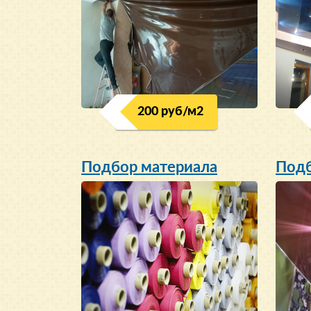
200 руб/м
2
Подбор материала
Подб