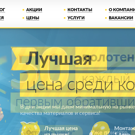
ОГ
АКЦИИ
КОНТАКТЫ
О КОМПАН
ЕЯ
ЦЕНЫ
УСЛУГИ
ВАКАНСИИ
полотен
каждый 
первым обративши
Оставить заявку*
Уже принято