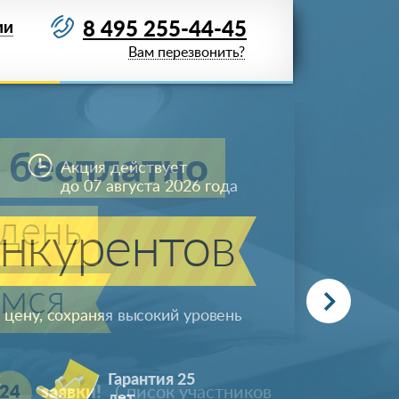
8 495 255-44-45
ИИ
Вам перезвонить?
 бесплатно
день
мся
+7 (919) 723-**-*5
24
заявки!
Список участников