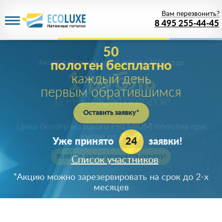
Вам перезвонить?
8 495 255-44-45
Акция действует
до 10 августа 2026 года
1 рубль
за PREMIUM потолок!
Цена белого матового PREMIUM полотна при
заказе от 20м
2
!
Успейте зарезервировать скидку!