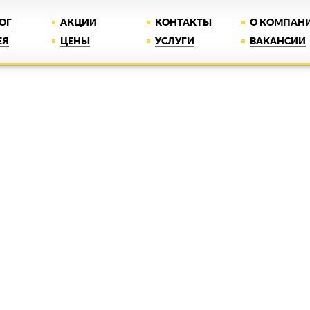
ОГ
АКЦИИ
КОНТАКТЫ
О КОМПАН
ЕЯ
ЦЕНЫ
УСЛУГИ
ВАКАНСИИ
Скидка 68%
на потолки мет
Только у нас настоящие потолки качества п
Лучшая цена
Монта
на рынке!
1 день