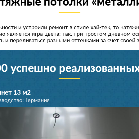
тяжные потолки «металл
ности и устроили ремонт в стиле хай-тек, то натяж
ю является игра цвета: так, при простом дневном ос
ь и переливаться разными оттенками за счет своей 
00 успешно реализованных
нет 13 м
2
зводство: Германия
Кухня 12 м
Гостиная 16 м
Зал 19 м
Спальня 21 м
Коридор 13 м
Кухня 16 м
Комната 14 м
Комната 16 м
Комната 22 м
Кухня 16 м
2
2
2
2
2
2
2
2
2
2
Производство: Германия
Производство: Германия
Производство: Германия
Производство: Германия
Производство: Германия
Производство: Германия
Производство: Германия
Производство: Германия
Производство: Германия
Производство: Германия