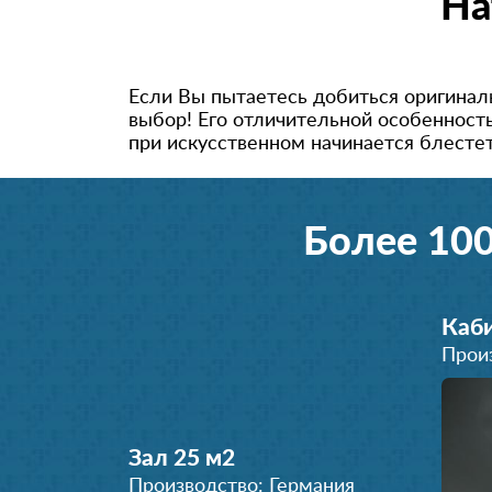
На
Если Вы пытаетесь добиться оригиналь
выбор! Его отличительной особенность
при искусственном начинается блестет
Более 10
Каби
Прои
Зал 25 м
2
Производство: Германия