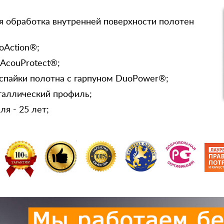
я обработка внутренней поверхности полотен
oAction®;
 AcouProtect®;
спайки полотна с гарпуном DuoPower®;
таллический профиль;
я - 25 лет;