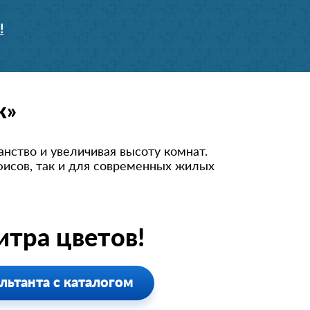
!
к»
нство и увеличивая высоту комнат.
фисов, так и для современных жилых
тра цветов!
льтанта с каталогом