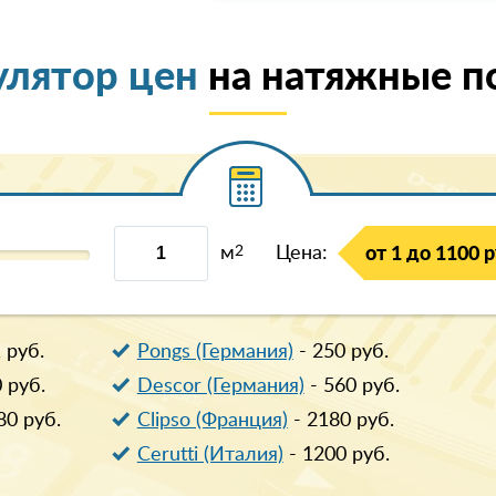
улятор цен
на натяжные п
м
2
Цена:
от 1 до 1100 р
1
руб.
Pongs (Германия)
-
250
руб.
0
руб.
Descor (Германия)
-
560
руб.
80
руб.
Clipso (Франция)
-
2180
руб.
Cerutti (Италия)
-
1200
руб.