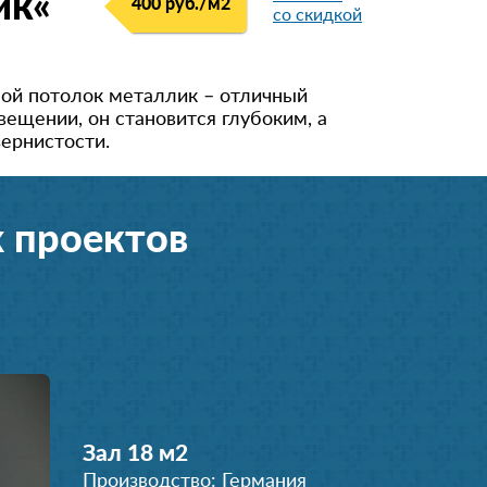
ик«
400 руб./м
2
со скидкой
ной потолок металлик – отличный
вещении, он становится глубоким, а
зернистости.
 проектов
Зал 18 м
2
Производство: Германия