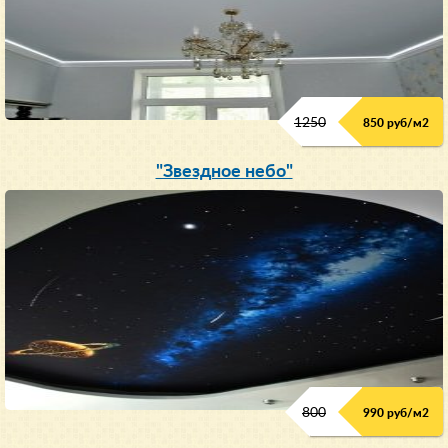
1250
850 руб/м
2
"Звездное небо"
800
990 руб/м
2