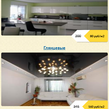
200
80 руб/м
2
Глянцевые
345
160 руб/м
2