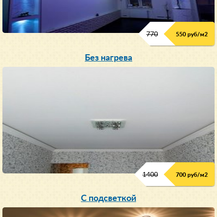
770
550 руб/м
2
Без нагрева
1400
700 руб/м2
С подсветкой