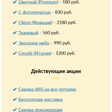
Цветной (Premium)
-
180
руб.
С фотопечатью
-
830
руб.
Clipso (Франция)
-
2180
руб.
Тканевый
-
560
руб.
Звездное небо
-
990
руб.
Cerutti (Италия)
-
1200
руб.
Действующие
акции
Скидка 68% на все потолки
Бесплатная доставка
Cкидка пенсионерам