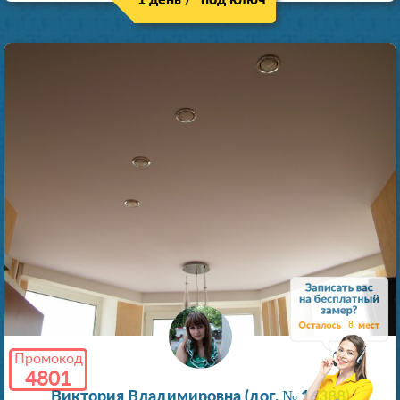
8
Промокод
4801
Виктория Владимировна (дог. № 16388)