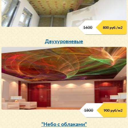
1600
800 руб./м2
Двухуровневые
1800
900 руб/м
2
"Небо с облаками"