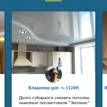
Установка натяжных потолков
Установка натяжных п
Владимир (дог. № 11249)
В
Долго собирался сменить потолки,
знакомые посоветовали "Эколюкс"