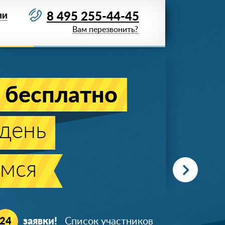
8 495 255-44-45
ИИ
Вам перезвонить?
Акция действует
до 09 августа 2026 года
отолок!
заказе от 20м
2
!
ж
Гарантия 25
лет