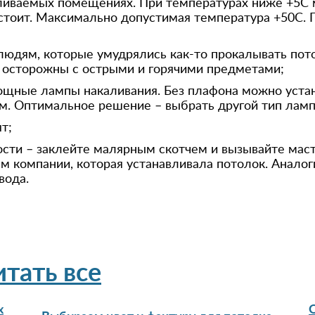
ваемых помещениях. При температурах ниже +5С м
 стоит. Максимально допустимая температура +50С. 
ям, которые умудрялись как-то прокалывать потоло
 осторожны с острыми и горячими предметами;
щные лампы накаливания. Без плафона можно уста
см. Оптимальное решение – выбрать другой тип ламп
т;
ти – заклейте малярным скотчем и вызывайте мас
м компании, которая устанавливала потолок. Аналог
вода.
итать все
х