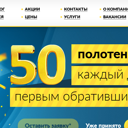
ОГ
АКЦИИ
КОНТАКТЫ
О КОМПАН
ЕЯ
ЦЕНЫ
УСЛУГИ
ВАКАНСИИ
1 рубль
за PREMIUM п
Цена белого матового PREMIUM полотна при 
Лучшая цена
Монта
на рынке!
1 день