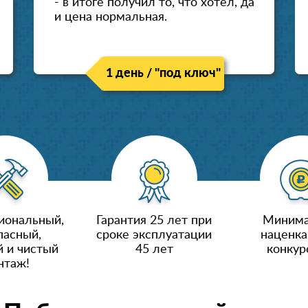
- в итоге получил то, что хотел, да
и цена нормальная.
1 день / "под ключ"
иональный,
Гарантия 25 лет при
Минима
пасный,
сроке эксплуатации
наценка
 и чистый
45 лет
конкур
нтаж!