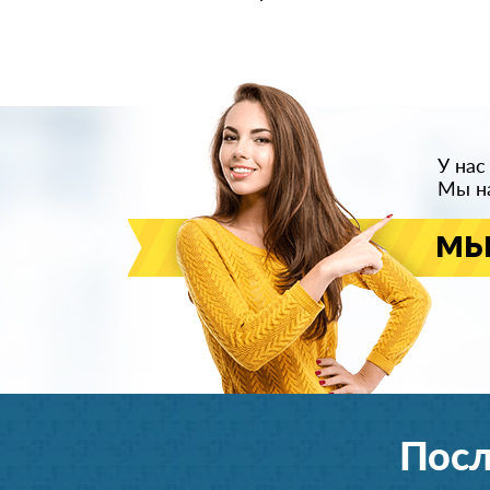
У нас
Мы на
мы
Посл