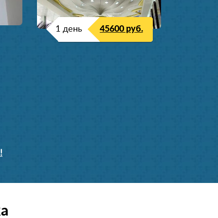
1 день
45600 руб.
!
ка