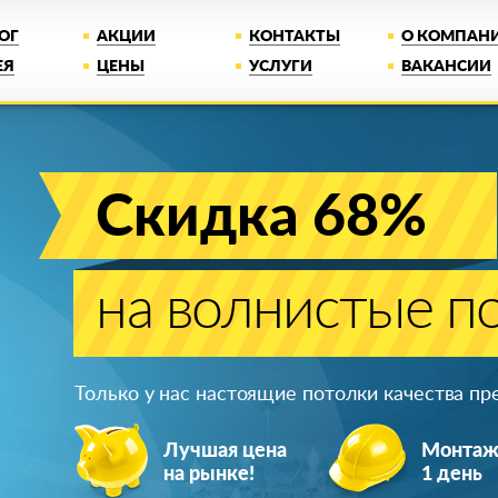
ОГ
АКЦИИ
КОНТАКТЫ
О КОМПАН
ЕЯ
ЦЕНЫ
УСЛУГИ
ВАКАНСИИ
Скидка 68%
на волнистые п
Только у нас настоящие потолки качества п
Лучшая цена
Монта
на рынке!
1 день