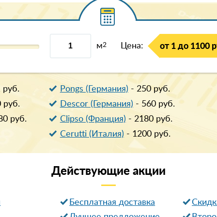
м
2
Цена:
от 1 до 1100 р
1
руб.
Pongs (Германия)
-
250
руб.
0
руб.
Descor (Германия)
-
560
руб.
80
руб.
Clipso (Франция)
-
2180
руб.
Cerutti (Италия)
-
1200
руб.
Действующие
акции
и
Бесплатная доставка
Cкидк