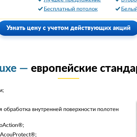
Лучшее предложение
Второ
Бесплатный потолок
Белый
Узнать цену с учетом действующих акций
luxe —
европейские станда
и;
я обработка внутренней поверхности полотен
oAction®;
 AcouProtect®;