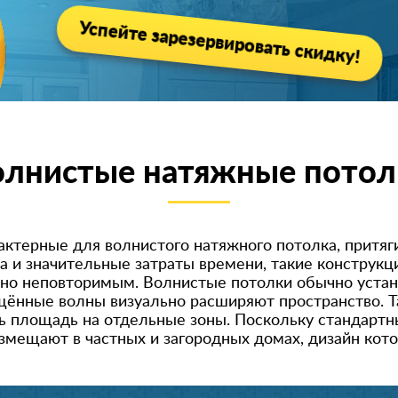
Успейте зарезервировать скидку!
олнистые натяжные потол
рактерные для волнистого натяжного потолка, притя
а и значительные затраты времени, такие конструк
ьно неповторимым. Волнистые потолки обычно уста
ещённые волны визуально расширяют пространство. 
ть площадь на отдельные зоны. Поскольку стандарт
азмещают в частных и загородных домах, дизайн ко