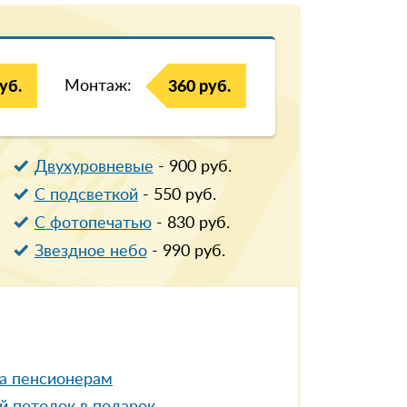
Монтаж:
уб.
360 руб.
Двухуровневые
-
900
руб.
С подсветкой
-
550
руб.
С фотопечатью
-
830
руб.
Звездное небо
-
990
руб.
а пенсионерам