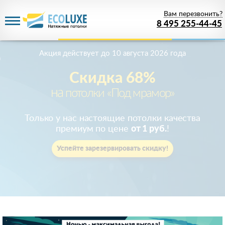
Вам перезвонить?
8 495 255-44-45
Акция действует
до 10 августа 2026 года
Скидка 68%
на
потолки «Под мрамор»
Только у нас настоящие потолки качества
премиум по цене
от 1 руб.
!
Успейте зарезервировать скидку!