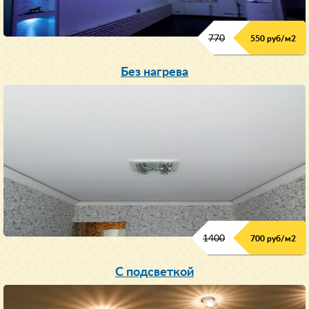
770
550 руб/м
2
Без нагрева
1400
700 руб/м2
С подсветкой