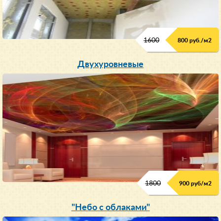
1600
800 руб./м2
Двухуровневые
1800
900 руб/м
2
"Небо с облаками"