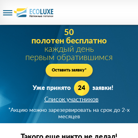
Акция действует
до 10 августа 2026 года
1 рубль
за PREMIUM потолок!
Цена белого матового PREMIUM полотна при
заказе от 20м
2
!
Успейте зарезервировать скидку!
Такого еще никто не делал!