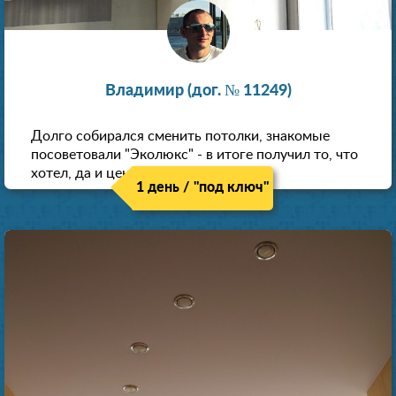
Владимир (дог. № 11249)
Долго собирался сменить потолки, знакомые
посоветовали "Эколюкс" - в итоге получил то, что
хотел, да и цена нормальная.
1 день / "под ключ"