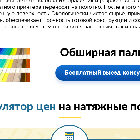
 начинается с выбора изображения и разработки эск
ого принтера переносят на полотно. После этого 
чную поверхность. Экологически чистое сырье, при
, обеспечивает прочность готовой конструкции и с
отолка с рисунком понравится как гостям, так и вл
Обширная пали
Бесплатный выезд консу
улятор цен
на натяжные п