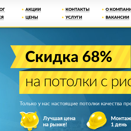
ОГ
АКЦИИ
КОНТАКТЫ
О КОМПАН
ЕЯ
ЦЕНЫ
УСЛУГИ
ВАКАНСИИ
Скидка 68%
на потолки с ри
Только у нас настоящие потолки качества п
Лучшая цена
Монта
на рынке!
1 день