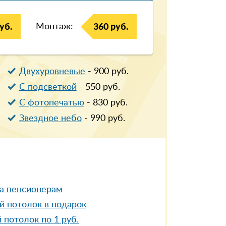
Монтаж:
уб.
360 руб.
Двухуровневые
-
900
руб.
С подсветкой
-
550
руб.
С фотопечатью
-
830
руб.
Звездное небо
-
990
руб.
а пенсионерам
й потолок в подарок
 потолок по 1 руб.