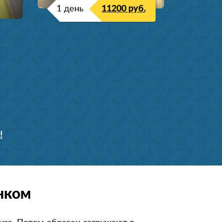
1 день
11200 руб.
!
нком