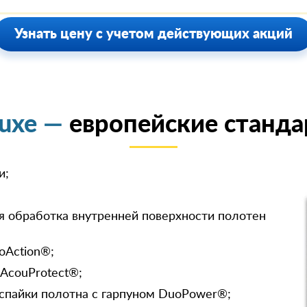
Узнать цену с учетом действующих акций
luxe —
европейские станда
и;
я обработка внутренней поверхности полотен
oAction®;
 AcouProtect®;
спайки полотна с гарпуном DuoPower®;