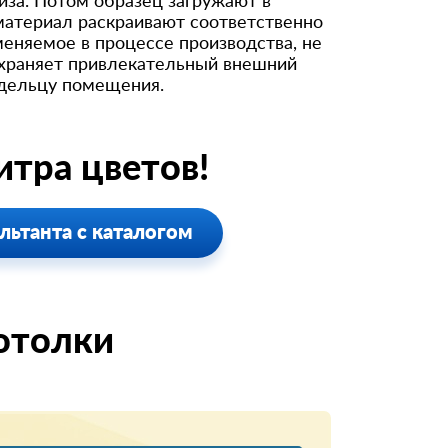
иза. Потом образец загружают в
материал раскраивают соответственно
меняемое в процессе производства, не
охраняет привлекательный внешний
адельцу помещения.
тра цветов!
льтанта с каталогом
отолки