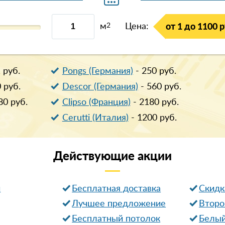
м
2
Цена:
от 1 до 1100 р
1
руб.
Pongs (Германия)
-
250
руб.
0
руб.
Descor (Германия)
-
560
руб.
80
руб.
Clipso (Франция)
-
2180
руб.
Cerutti (Италия)
-
1200
руб.
Действующие
акции
и
Бесплатная доставка
Cкидк
Лучшее предложение
Второ
Бесплатный потолок
Белый