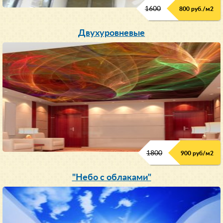
1600
800 руб./м2
Двухуровневые
1800
900 руб/м
2
"Небо с облаками"