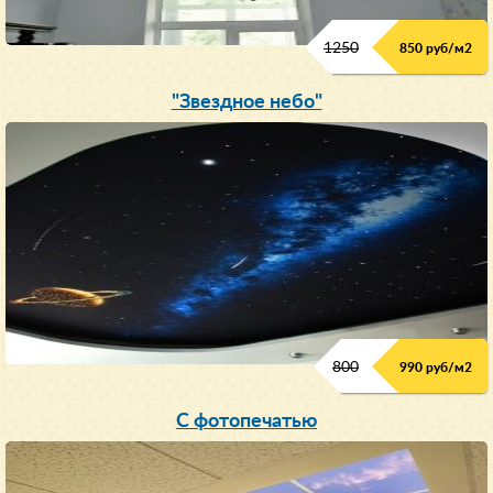
1250
850 руб/м
2
"Звездное небо"
800
990 руб/м
2
С фотопечатью