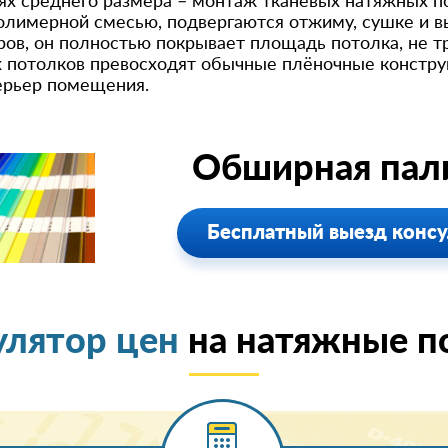
х среднего размера – монтаж тканевых натяжных по
олимерной смесью, подвергаются отжиму, сушке и в
ров, он полностью покрывает площадь потолка, не т
 потолков превосходят обычные плёночные конструк
ерьер помещения.
Обширная пали
Бесплатный выезд консу
улятор цен
на натяжные п