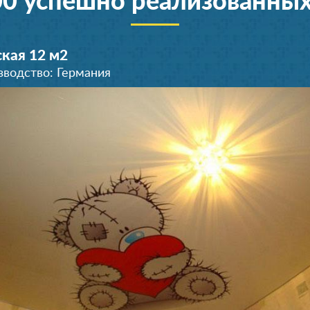
00 успешно реализованных
кая 12 м
2
зводство: Германия
Комната 12 м
2
Производство: Германия