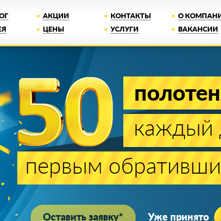
ОГ
АКЦИИ
КОНТАКТЫ
О КОМПАН
ЕЯ
ЦЕНЫ
УСЛУГИ
ВАКАНСИИ
1 рубль
за PREMIUM п
Цена белого матового PREMIUM полотна при 
Лучшая цена
Монта
на рынке!
1 день