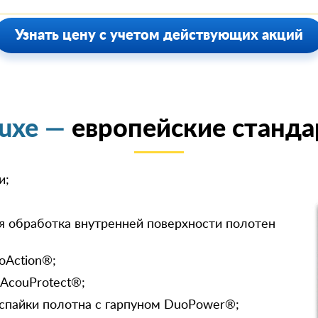
Узнать цену с учетом действующих акций
luxe —
европейские станда
и;
я обработка внутренней поверхности полотен
oAction®;
 AcouProtect®;
спайки полотна с гарпуном DuoPower®;