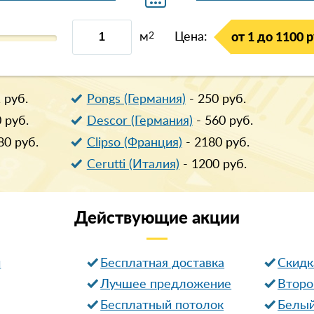
м
2
Цена:
от 1 до 1100 р
1
руб.
Pongs (Германия)
-
250
руб.
0
руб.
Descor (Германия)
-
560
руб.
80
руб.
Clipso (Франция)
-
2180
руб.
Cerutti (Италия)
-
1200
руб.
Действующие
акции
и
Бесплатная доставка
Cкидк
Лучшее предложение
Второ
Бесплатный потолок
Белый