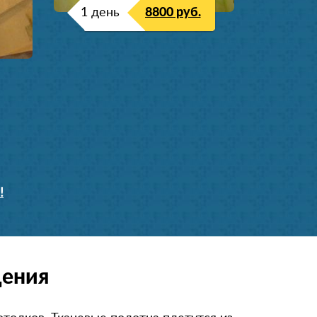
1 день
8800 руб.
!
щения