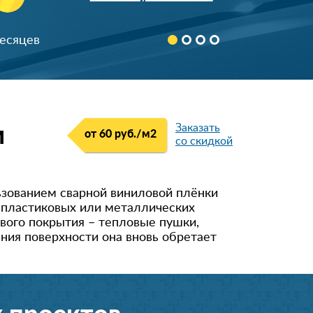
Заказать
м
от 60 руб./м
2
со скидкой
ьзованием сварной виниловой плёнки
а пластиковых или металлических
вого покрытия – тепловые пушки,
ения поверхности она вновь обретает