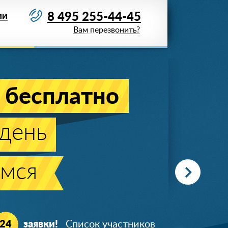
8 495 255-44-45
ИИ
Вам перезвонить?
Акция действует
до 09 августа 2026 года
отолок!
заказе от 20м
2
!
ж
Гарантия 25
лет