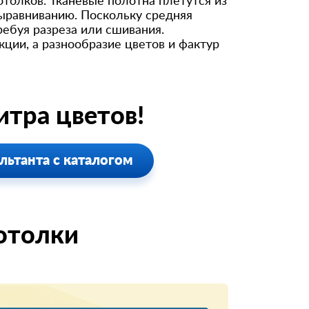
толков. Тканевые полотна плетутся из
ыравниванию. Поскольку средняя
ребуя разреза или сшивания.
ции, а разнообразие цветов и фактур
тра цветов!
льтанта с каталогом
отолки