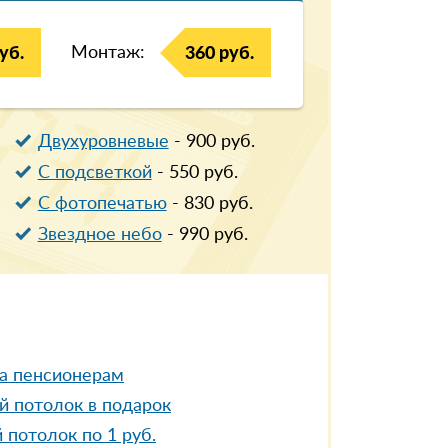
Монтаж:
уб.
360 руб.
Двухуровневые
-
900
руб.
С подсветкой
-
550
руб.
С фотопечатью
-
830
руб.
Звездное небо
-
990
руб.
а пенсионерам
й потолок в подарок
 потолок по 1 руб.