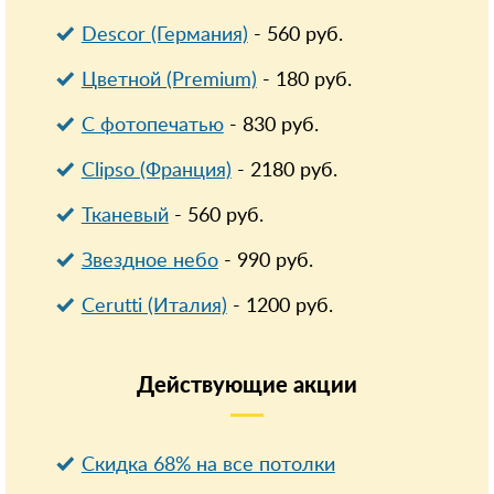
Descor (Германия)
-
560
руб.
Цветной (Premium)
-
180
руб.
С фотопечатью
-
830
руб.
Clipso (Франция)
-
2180
руб.
Тканевый
-
560
руб.
Звездное небо
-
990
руб.
Cerutti (Италия)
-
1200
руб.
Действующие
акции
Скидка 68% на все потолки