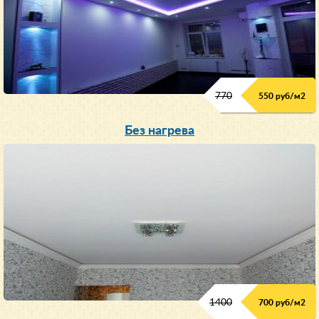
770
550 руб/м
2
Без нагрева
1400
700 руб/м2