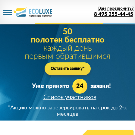
Вам перезвонить?
8 495 255-44-45
Акция действует
до 09 августа 2026 года
1 рубль
за PREMIUM потолок!
Цена белого матового PREMIUM полотна при
заказе от 20м
2
!
Успейте зарезервировать скидку!