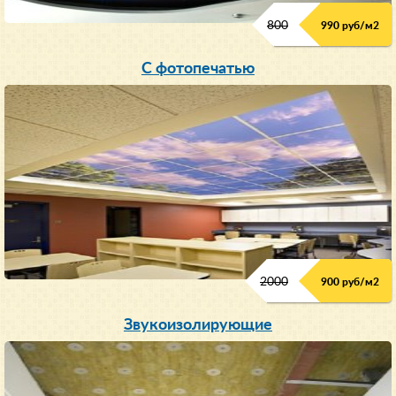
800
990 руб/м
2
С фотопечатью
2000
900 руб/м
2
Звукоизолирующие