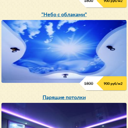
1800
900 руб/м
2
"Небо с облаками"
1800
900 руб/м
2
Парящие потолки