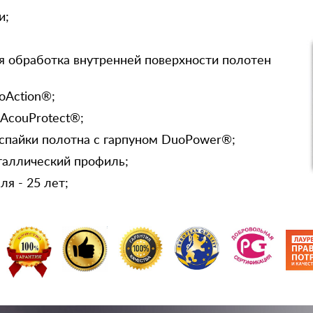
и;
я обработка внутренней поверхности полотен
oAction®;
 AcouProtect®;
спайки полотна с гарпуном DuoPower®;
таллический профиль;
я - 25 лет;