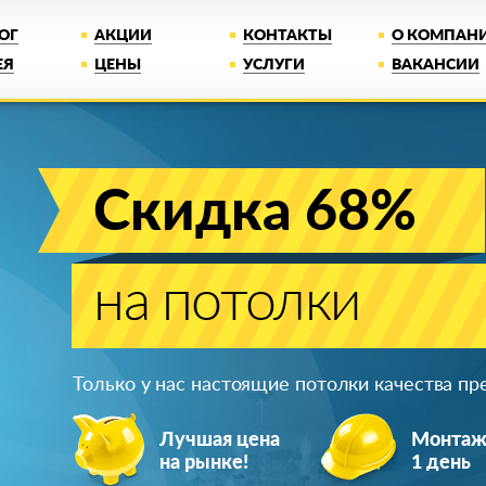
ОГ
АКЦИИ
КОНТАКТЫ
О КОМПАН
ЕЯ
ЦЕНЫ
УСЛУГИ
ВАКАНСИИ
Скидка 68%
на потолки
Только у нас настоящие потолки качества п
Лучшая цена
Монта
на рынке!
1 день