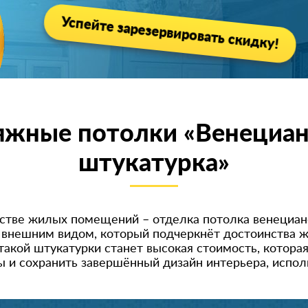
Успейте зарезервировать скидку!
яжные потолки «Венециан
штукатурка»
стве жилых помещений – отделка потолка венецианс
 внешним видом, который подчеркнёт достоинства ж
акой штукатурки станет высокая стоимость, котора
ы и сохранить завершённый дизайн интерьера, испо