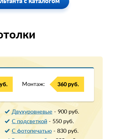
льтанта с каталогом
отолки
Монтаж:
уб.
360 руб.
Двухуровневые
-
900
руб.
С подсветкой
-
550
руб.
С фотопечатью
-
830
руб.