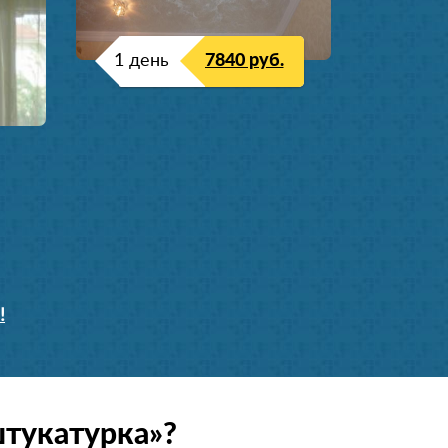
1 день
7840 руб.
!
штукатурка»?