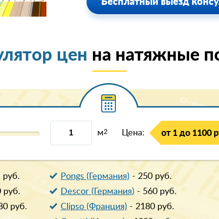
Бесплатный выезд консу
улятор цен
на натяжные п
м
2
Цена:
от 1 до 1100 р
1
руб.
Pongs (Германия)
-
250
руб.
0
руб.
Descor (Германия)
-
560
руб.
80
руб.
Clipso (Франция)
-
2180
руб.