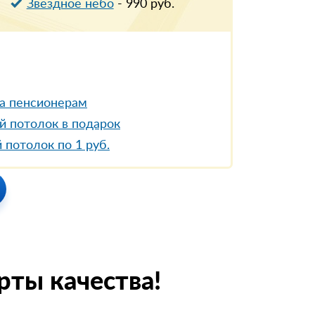
Звездное небо
-
990
руб.
а пенсионерам
й потолок в подарок
 потолок по 1 руб.
рты качества!