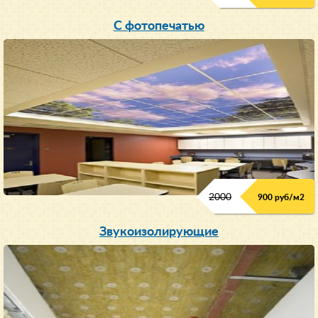
С фотопечатью
2000
900 руб/м
2
Звукоизолирующие