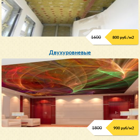
1600
800 руб./м2
Двухуровневые
1800
900 руб/м
2