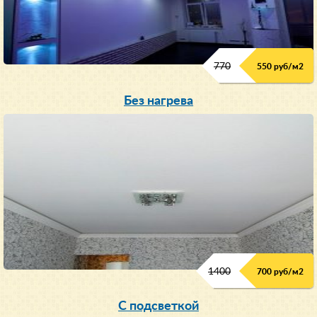
770
550 руб/м
2
Без нагрева
1400
700 руб/м2
С подсветкой