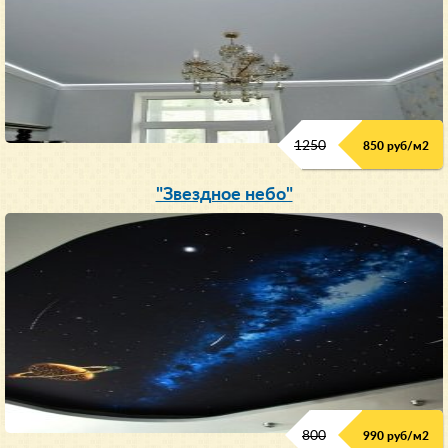
1250
850 руб/м
2
"Звездное небо"
800
990 руб/м
2