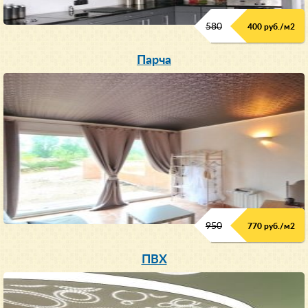
580
400 руб./м
2
Парча
950
770 руб./м
2
ПВХ