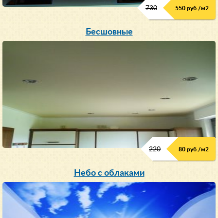
730
550 руб./м
2
Бесшовные
220
80 руб./м
2
Небо с облаками