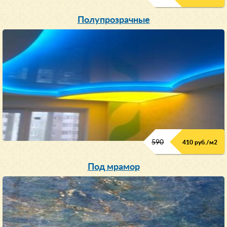
Полупрозрачные
590
410 руб./м
2
Под мрамор