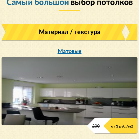
Cамый большой
выбор потолков
Материал / текстура
Матовые
200
от 1 руб./м
2