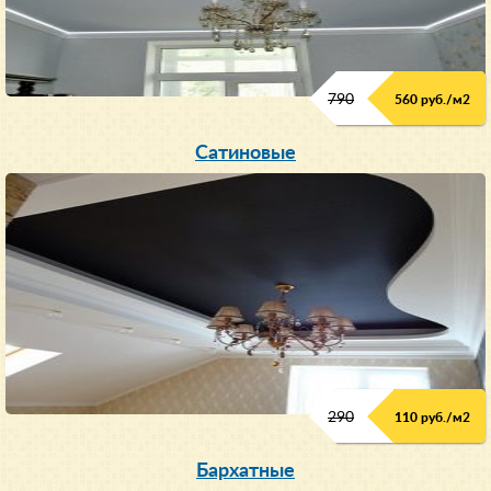
790
560 руб./м
2
Сатиновые
290
110 руб./м
2
Бархатные