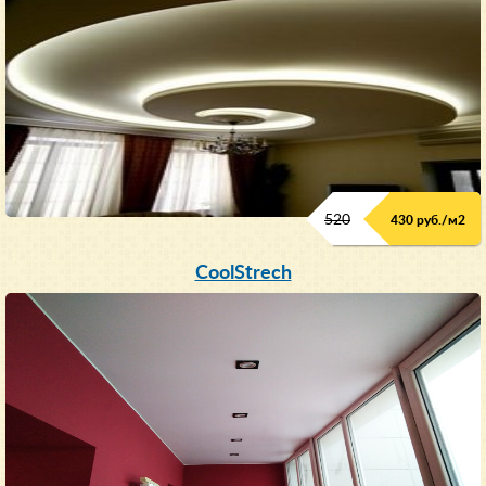
520
430 руб./м
2
CoolStrech