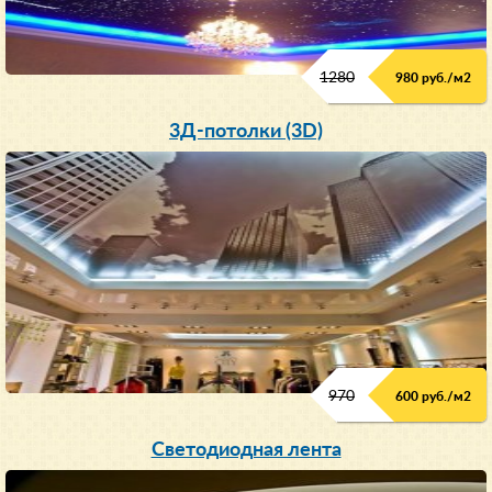
1280
980 руб./м
2
3Д-потолки (3D)
970
600 руб./м
2
Cветодиодная лента