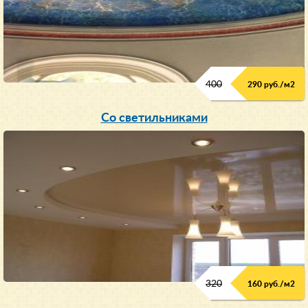
400
290 руб./м
2
Со светильниками
320
160 руб./м
2