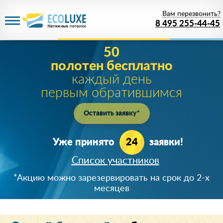
Вам перезвонить?
8 495 255-44-45
Акция действует
до 08 августа 2026 года
1 рубль
за PREMIUM потолок!
Цена белого матового PREMIUM полотна при
заказе от 20м
2
!
Успейте зарезервировать скидку!