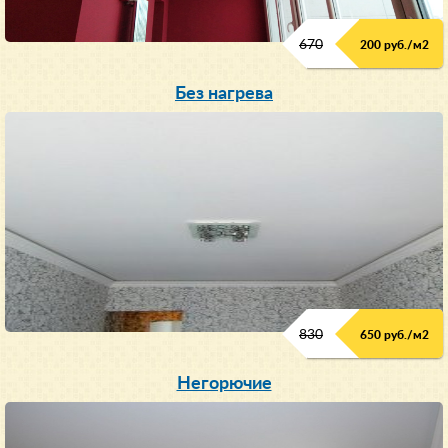
670
200 руб./м
2
Без нагрева
830
650 руб./м
2
Негорючие