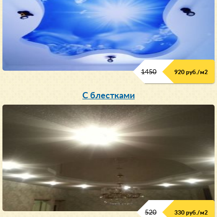
1450
920 руб./м
2
C блестками
520
330 руб./м
2