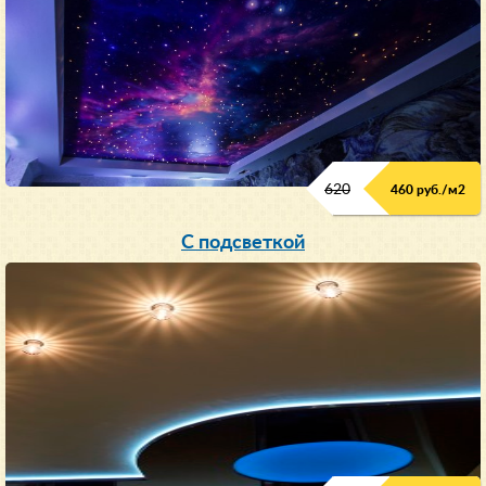
620
460 руб./м
2
С подсветкой