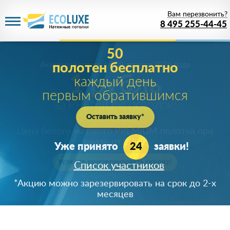
Вам перезвонить?
8 495 255-44-45
Акция действует
до 09 августа 2026 года
1 рубль
за PREMIUM потолок!
Цена белого матового PREMIUM полотна при
заказе от 20м
2
!
Успейте зарезервировать скидку!